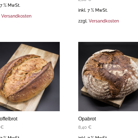
. 7 % MwSt.
inkl. 7 % MwSt.
.
Versandkosten
zzgl.
Versandkosten
offelbrot
Opabrot
0
€
8,40
€
. 7 % MwSt.
inkl. 7 % MwSt.