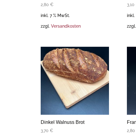
2,80
€
3,10
inkl. 7 % MwSt.
inkl
zzgl.
Versandkosten
zzgl
Dinkel Walnuss Brot
Fra
3,70
€
2,8