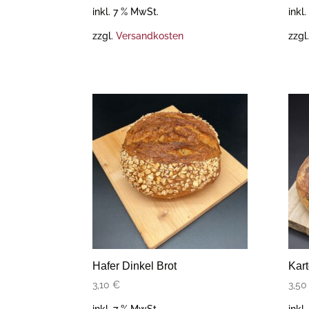
inkl. 7 % MwSt.
inkl
zzgl.
Versandkosten
zzgl
Hafer Dinkel Brot
Kart
3,10
€
3,5
inkl. 7 % MwSt.
inkl