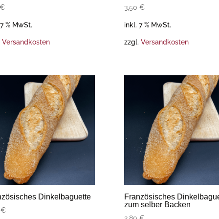
€
3,50
€
. 7 % MwSt.
inkl. 7 % MwSt.
.
Versandkosten
zzgl.
Versandkosten
nzösisches Dinkelbaguette
Französisches Dinkelbague
zum selber Backen
0
€
2,80
€