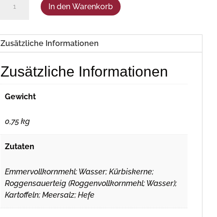
In den Warenkorb
Menge
Zusätzliche Informationen
Zusätzliche Informationen
Gewicht
0,75 kg
Zutaten
Emmervollkornmehl; Wasser; Kürbiskerne;
Roggensauerteig (Roggenvollkornmehl; Wasser);
Kartoffeln; Meersalz; Hefe