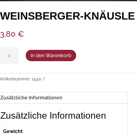
WEINSBERGER-KNÄUSLE
3,80
€
Weinsberger-
In den Warenkorb
Knäusle
Menge
Artikelnummer:
1540
Zusätzliche Informationen
Zusätzliche Informationen
Gewicht